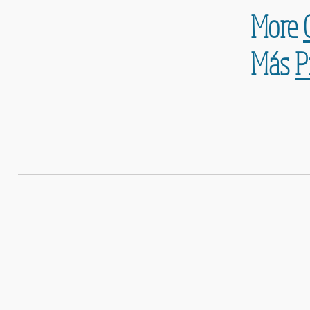
More
Más
P